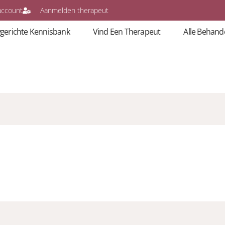
account
Aanmelden therapeut
gerichte Kennisbank
Vind Een Therapeut
Alle Behand