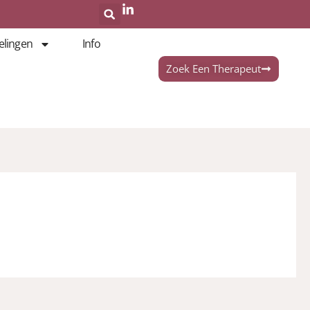
elingen
Info
Zoek Een Therapeut