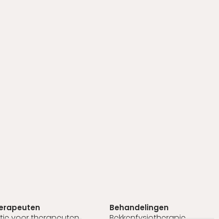
herapeuten
Behandelingen
tie voor therapeuten
Bekkenfysiotherapie