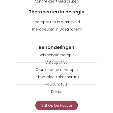
Aanmelden therapeuten
Therapeuten in de regio
Therapeuten in Warnsveld
Therapeuten in Doetinchem
Behandelingen
Bekkenfysiotherapie
Osteopathie
Craniosacraal therapie
Orthomoleculaire therapie
Acupunctuur
Diëtist
Blijf Op De Hoogte