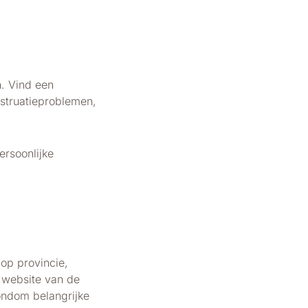
n. Vind een
nstruatieproblemen,
rsoonlijke
op provincie,
e website van de
rondom belangrijke