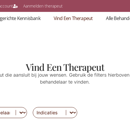
account
Aanmelden therapeut
gerichte Kennisbank
Vind Een Therapeut
Alle Behand
Vind Een Therapeut
t die aansluit bij jouw wensen. Gebruik de filters hierboven
behandelaar te vinden.
ntent
Select content
Indicaties-2