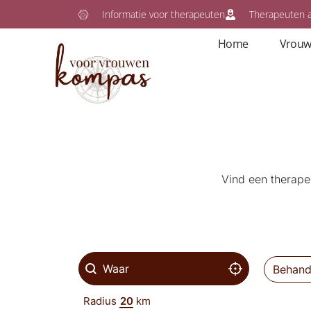
Ga
Informatie voor therapeuten
Therapeuten 
naar
Home
Vrouw
de
inhoud
Vind een therapeu
Locate Me
Geolocatie zoeken
Geolocation
Select co
Behandelaar
Radius
km