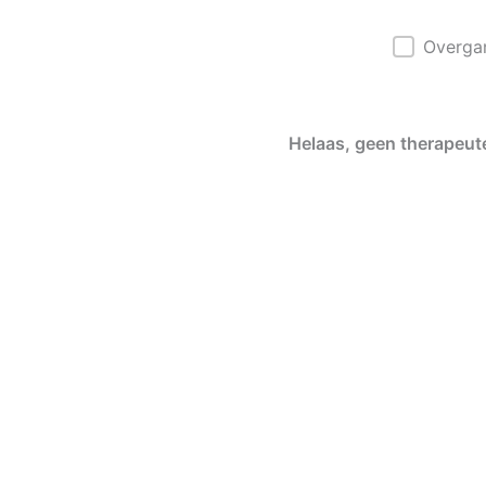
Levensf
Overg
Helaas, geen therapeu