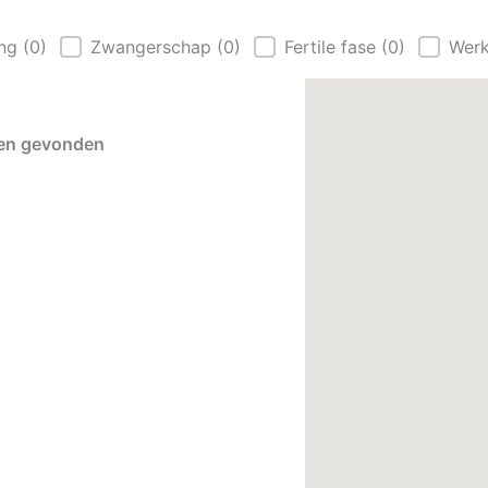
ase
ang
(0)
Zwangerschap
(0)
Fertile fase
(0)
Werk
map nieuw
ten gevonden